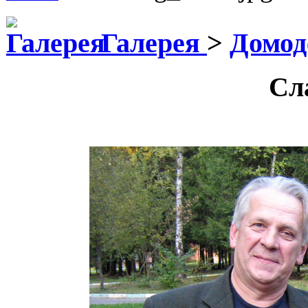
Галерея
>
Домод
Сл