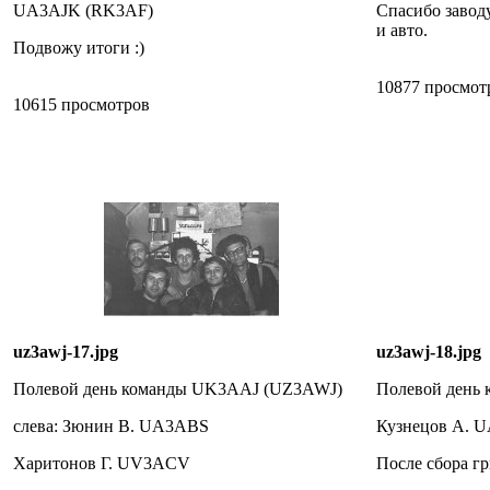
UA3AJK (RK3AF)
Спасибо завод
и авто.
Подвожу итоги :)
10877 просмот
10615 просмотров
uz3awj-17.jpg
uz3awj-18.jpg
Полевой день команды UK3AAJ (UZ3AWJ)
Полевой день
слева: Зюнин В. UA3ABS
Кузнецов А. 
Харитонов Г. UV3ACV
После сбора гр