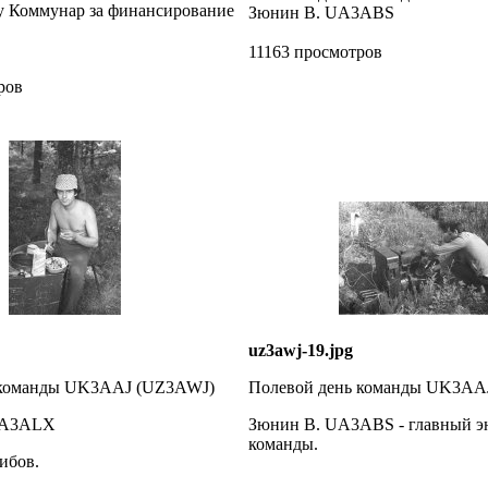
у Коммунар за финансирование
Зюнин В. UA3ABS
11163 просмотров
ров
uz3awj-19.jpg
 команды UK3AAJ (UZ3AWJ)
Полевой день команды UK3AA
UA3ALX
Зюнин В. UA3ABS - главный э
команды.
ибов.