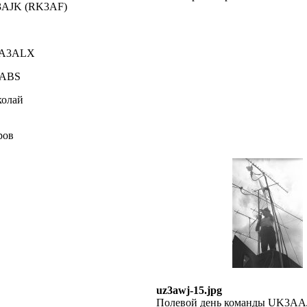
3AJK (RK3AF)
UA3ALX
3ABS
колай
ров
uz3awj-15.jpg
Полевой день команды UK3A