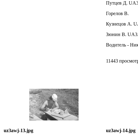
Путцев Д. UA
Горелов В.
Кузнецов А. 
Зюнин В. UA
Водитель - Ни
11443 просмот
uz3awj-13.jpg
uz3awj-14.jpg