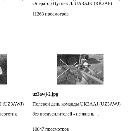
Оператор Путцев Д. UA3AJK (RK3AF)
11263 просмотров
uz3awj-2.jpg
J (UZ3AWJ)
Полевой день команды UK3AAJ (UZ3AWJ)
нергетик
без предусилителей - не жизнь ...
10847 просмотров