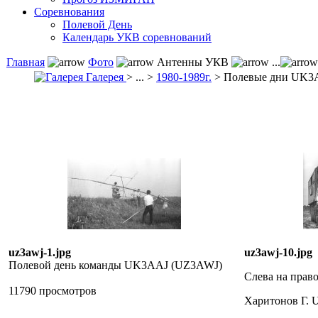
Соревнования
Полевой День
Календарь УКВ соревнований
Главная
Фото
Антенны УКВ
...
Галерея
> ... >
1980-1989г.
> Полевые дни UK3
uz3awj-1.jpg
uz3awj-10.jpg
Полевой день команды UK3AAJ (UZ3AWJ)
Слева на право
11790 просмотров
Харитонов Г.