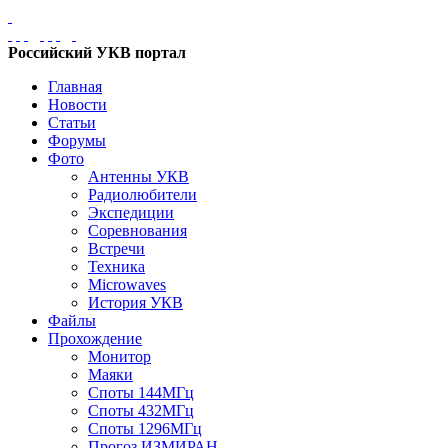
Российский УКВ портал
Главная
Новости
Статьи
Форумы
Фото
Антенны УКВ
Радиолюбители
Экспедиции
Соревнования
Встречи
Техника
Microwaves
История УКВ
Файлы
Прохождение
Монитор
Маяки
Споты 144МГц
Споты 432МГц
Споты 1296МГц
Прогоз ИЗМИРАН