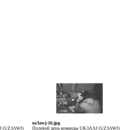
uz3awj-16.jpg
AJ (UZ3AWJ)
Полевой день команды UK3AAJ (UZ3AWJ)