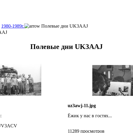
1980-1989г.
Полевые дни UK3AAJ
AAJ
Полевые дни UK3AAJ
uz3awj-11.jpg
:
Ёжик у нас в гостях...
 UV3ACV
11289 просмотров