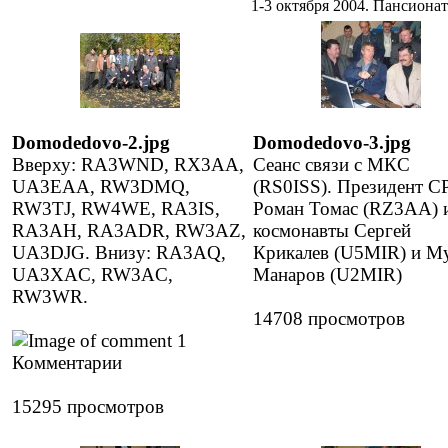
1-3 октября 2004. Пансио
Domodedovo-2.jpg
Domodedovo-3.jpg
Вверху: RA3WND, RX3AA,
Сеанс связи с МКС
UA3EAA, RW3DMQ,
(RS0ISS). Президент С
RW3TJ, RW4WE, RA3IS,
Роман Томас (RZ3AA) 
RA3AH, RA3ADR, RW3AZ,
космонавты Сергей
UA3DJG. Внизу: RA3AQ,
Крикалев (U5MIR) и М
UA3XAC, RW3AC,
Манаров (U2MIR)
RW3WR.
14708 просмотров
1
Комментарии
15295 просмотров